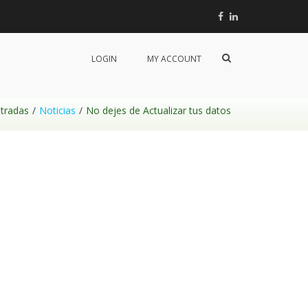
Facebook
Linkedin
Mostrar
LOGIN
MY ACCOUNT
el
formulario
de
búsqueda
tradas
Noticias
No dejes de Actualizar tus datos