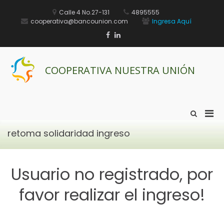
Saltar
al
Calle 4 No.27-131
4895555
contenido
cooperativa@bancounion.com
Ingresa Aquí
Facebook
Linkedin
COOPERATIVA NUESTRA UNIÓN
Men
Mostrar
el
prin
formulario
retoma solidaridad ingreso
par
de
móvi
búsqueda
Usuario no registrado, por
favor realizar el ingreso!