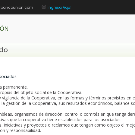
@bancounion.com
Ingresa Aquí
IÓN
ado
sociados:
va permanente.
 propias del objeto social de la Cooperativa.
 y vigilancia de la Cooperativa, en las formas y términos previstos en
 la gestión de la Cooperativa, sus resultados económicos, balance soc
ambleas, organismos de dirección, control o comités en que tenga dere
ativas que la cooperativa tiene establecidos para los asociados.
, iniciativas y proyectos o reclamos que tengan como objeto el mejo
ión y responsabilidad.