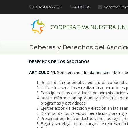
Calle 4 No.27-131
4895555
cooperativa
COOPERATIVA NUESTRA UN
Saltar
Deberes y Derechos del Asoci
al
contenido
DERECHOS DE LOS ASOCIADOS
ARTICULO 11
. Son derechos fundamentales de los a
Recibir de la Cooperativa educación cooperati
Utilizar los servicios y realizar las operaciones
Participar en las actividades de administración
Recibir información oportuna y suficiente sobre
programas y actividades.
Ejercer actos de decisión y elección en las as
Disfrutar de los servicios, beneficios y prerrog
Presentar por los conductos y medios regulares
Elegir y ser elegido para cargos de representac