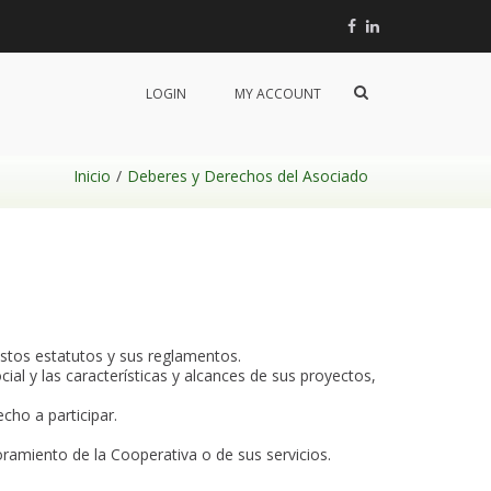
Facebook
Linkedin
Mostrar
LOGIN
MY ACCOUNT
el
formulario
de
búsqueda
Inicio
Deberes y Derechos del Asociado
 estos estatutos y sus reglamentos.
ial y las características y alcances de sus proyectos,
cho a participar.
ramiento de la Cooperativa o de sus servicios.