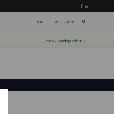
Facebook
Linkedin
Mostrar
LOGIN
MY ACCOUNT
el
formulario
de
búsqueda
Inicio
bandeja solicitud