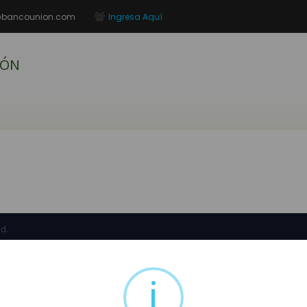
@bancounion.com
Ingresa Aquí
IÓN
ed.